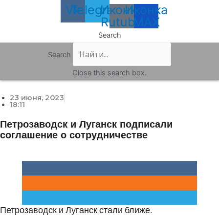
Vk
Telegram
Иконка
Иконка
Rutube
MAX
Search
Search
Close this search box.
23 июня, 2023
18:11
Петрозаводск и Луганск подписали
соглашение о сотрудничестве
Петрозаводск и Луганск стали ближе.