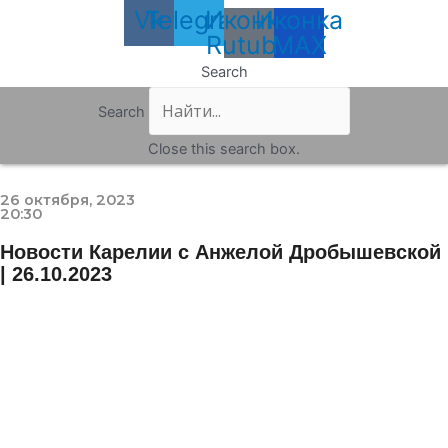
Vk
Telegram
Иконка
Иконка
Rutube
MAX
Search
Search
Close this search box.
26 октября, 2023
20:30
Новости Карелии с Анжелой Дробышевской
| 26.10.2023