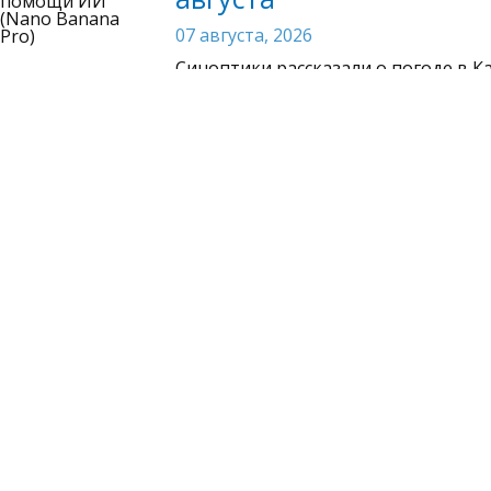
07 августа, 2026
Синоптики рассказали о погоде в Ка
Подростки из Карелии 
банковским картам
07 августа, 2026
Уголовные дела на несовершенноле