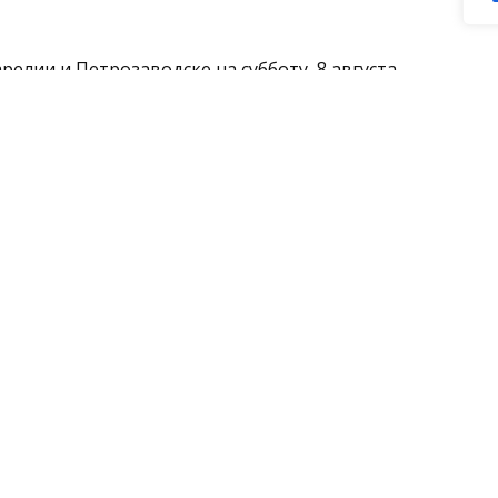
релии и Петрозаводске на субботу, 8 августа.
незаконно перепродавали доступы к
тних направлены в суд.