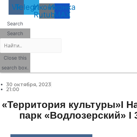
Vk
Telegram
Иконка
Иконка
Rutube
MAX
Search
Search
Close this
search box.
30 октября, 2023
21:00
«Территория культуры»I 
парк «Водлозерский» I 