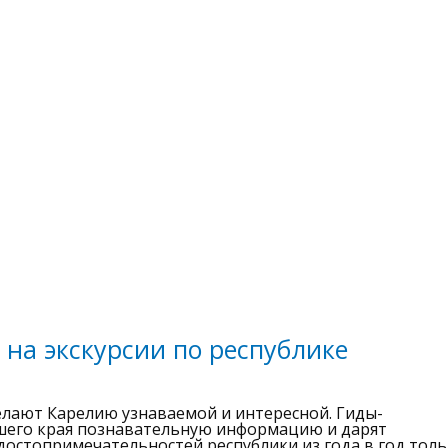
 на экскурсии по республике
елают Карелию узнаваемой и интересной. Гиды-
ашего края познавательную информацию и дарят
достопримечательностей республики из года в год тол