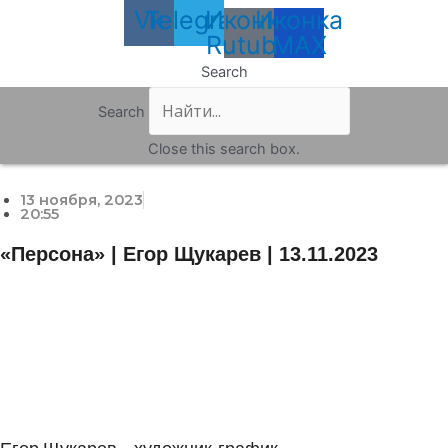
Vk
Telegram
Иконка
Иконка
Rutube
MAX
Search
Search
Close this search box.
13 ноября, 2023
20:55
«Персона» | Егор Щукарев | 13.11.2023