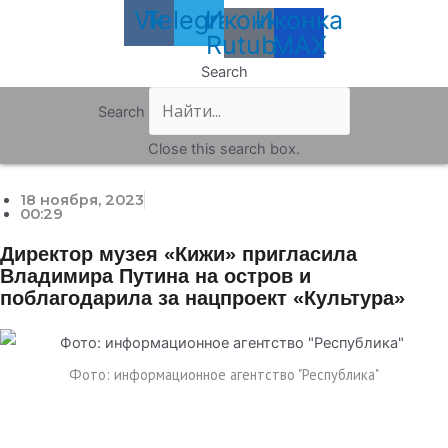
Vk
Telegram
Иконка
Иконка
Rutube
MAX
Search
Search
Close this search box.
18 ноября, 2023
00:29
Директор музея «Кижи» пригласила
Владимира Путина на остров и
поблагодарила за нацпроект «Культура»
Фото: информационное агентство "Республика"