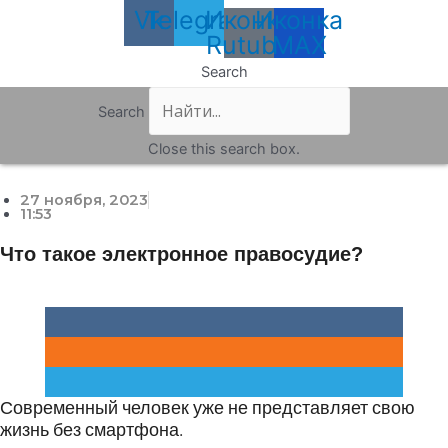
Vk
Telegram
Иконка
Иконка
Rutube
MAX
Search
Search
Close this search box.
27 ноября, 2023
11:53
Что такое электронное правосудие?
Современный человек уже не представляет свою
жизнь без смартфона.