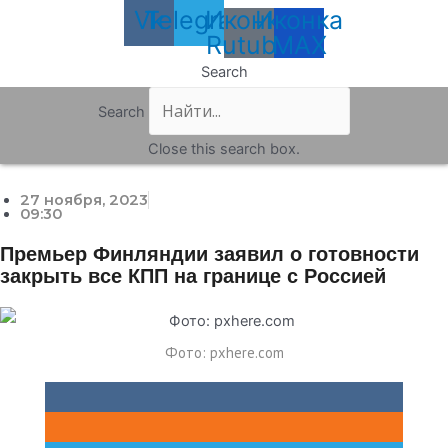
Vk
Telegram
Иконка
Иконка
Rutube
MAX
Search
Search
Close this search box.
27 ноября, 2023
09:30
Премьер Финляндии заявил о готовности
закрыть все КПП на границе с Россией
Фото: pxhere.com