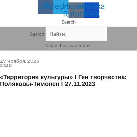
Vk
Telegram
Иконка
Иконка
Rutube
MAX
Search
Search
Close this search box.
27 ноября, 2023
21:30
«Территория культуры» I Ген творчества:
Поляковы-Тимонен I 27.11.2023