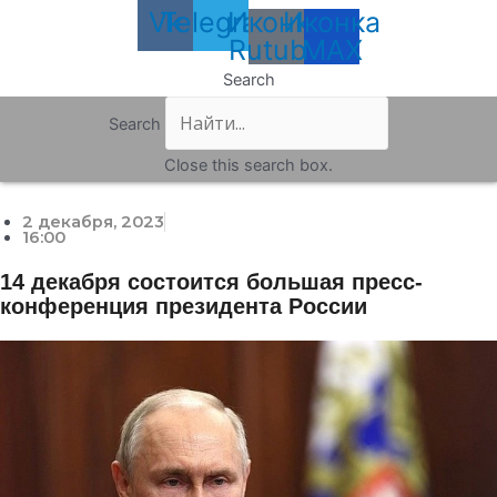
Vk
Telegram
Иконка
Иконка
Rutube
MAX
Search
Search
Close this search box.
2 декабря, 2023
16:00
14 декабря состоится большая пресс-
конференция президента России