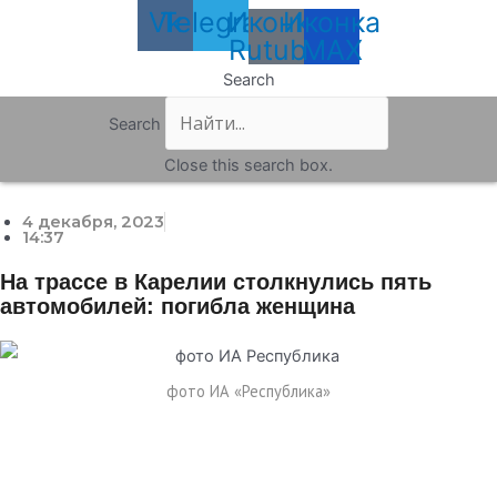
Vk
Telegram
Иконка
Иконка
Rutube
MAX
Search
Search
Close this search box.
4 декабря, 2023
14:37
На трассе в Карелии столкнулись пять
автомобилей: погибла женщина
фото ИА «Республика»