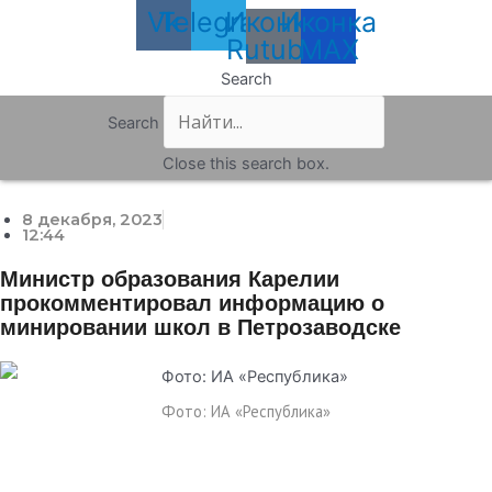
Vk
Telegram
Иконка
Иконка
Rutube
MAX
Search
Search
Close this search box.
8 декабря, 2023
12:44
Министр образования Карелии
прокомментировал информацию о
минировании школ в Петрозаводске
Фото: ИА «Республика»