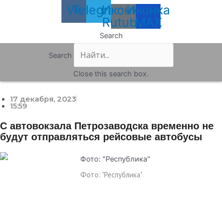
Vk
Telegram
Иконка
Иконка
Rutube
MAX
Search
Search
Close this search box.
17 декабря, 2023
15:59
С автовокзала Петрозаводска временно не
будут отправляться рейсовые автобусы
Фото: "Республика"