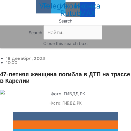
Vk
Telegram
Иконка
Иконка
Rutube
MAX
Search
Search
Close this search box.
18 декабря, 2023
10:00
47-летняя женщина погибла в ДТП на трассе
в Карелии
Фото: ГИБДД РК