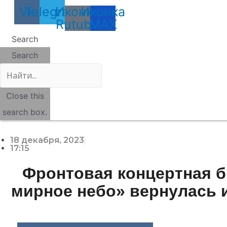
Vk
Telegram
Иконка
Иконка
Rutube
MAX
Search
Search
Close this
search box.
18 декабря, 2023
17:15
Фронтовая концертная б
мирное небо» вернулась 