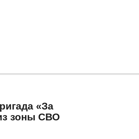
ригада «За
из зоны СВО