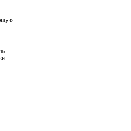
ающую
ль
ки