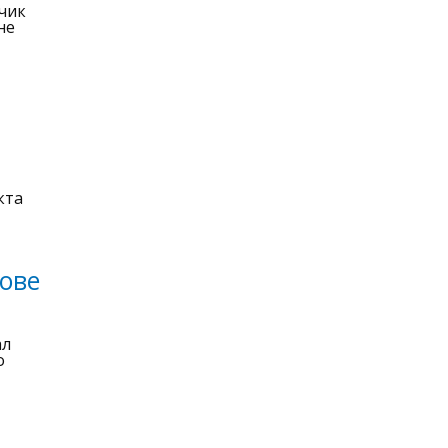
дчик
не
кта
ове
ал
о