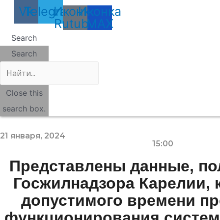
Vk
Telegram
Иконка
Иконка
Rutube
MAX
Search
Search
Close this
search box.
21 января, 2024
15:00
Представлены данные, по
Госжилнадзора Карелии,
допустимого времени п
функционирования систем