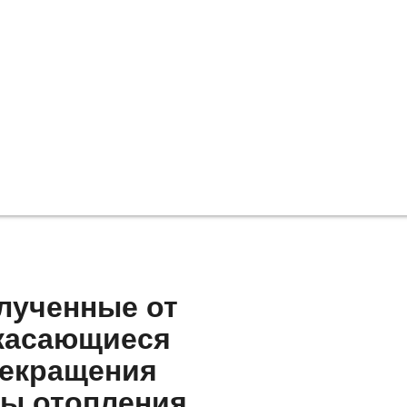
лученные от
 касающиеся
рекращения
ы отопления