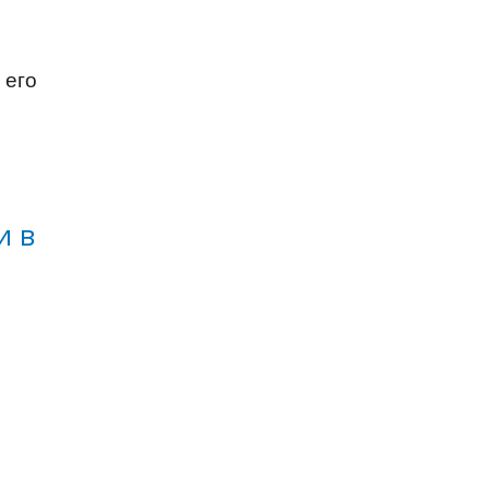
 его
и в