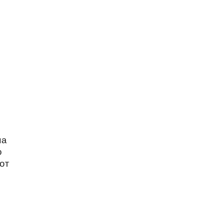
на
о
 от