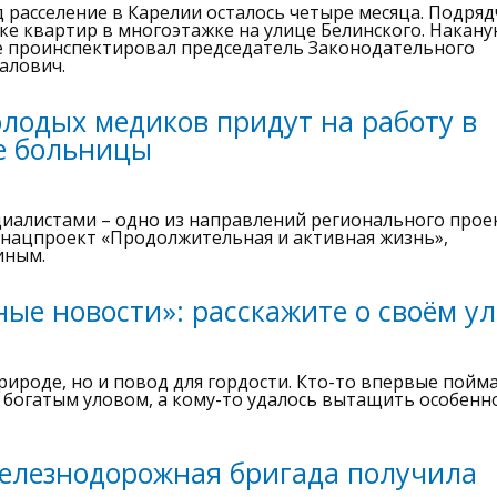
 расселение в Карелии осталось четыре месяца. Подря
ке квартир в многоэтажке на улице Белинского. Накану
те проинспектировал председатель Законодательного
алович.
олодых медиков придут на работу в
е больницы
циалистами – одно из направлений регионального прое
 нацпроект «Продолжительная и активная жизнь»,
иным.
ые новости»: расскажите о своём ул
природе, но и повод для гордости. Кто-то впервые пойм
с богатым уловом, а кому-то удалось вытащить особенн
железнодорожная бригада получила