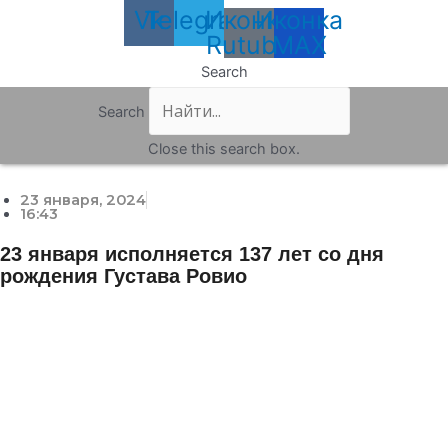
Vk
Telegram
Иконка
Иконка
Rutube
MAX
Search
Search
Close this search box.
23 января, 2024
16:43
23 января исполняется 137 лет со дня
рождения Густава Ровио