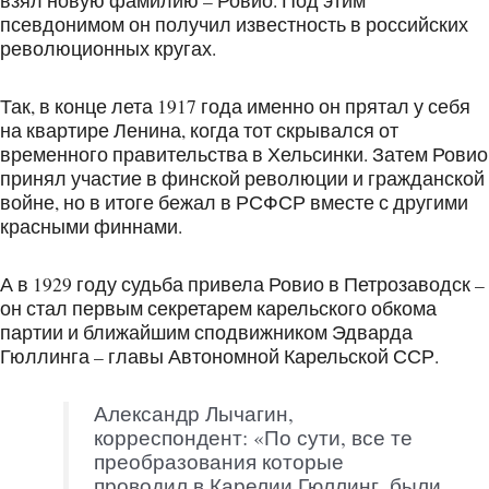
взял новую фамилию – Ровио. Под этим
псевдонимом он получил известность в российских
революционных кругах.
Так, в конце лета 1917 года именно он прятал у себя
на квартире Ленина, когда тот скрывался от
временного правительства в Хельсинки. Затем Ровио
принял участие в финской революции и гражданской
войне, но в итоге бежал в РСФСР вместе с другими
красными финнами.
А в 1929 году судьба привела Ровио в Петрозаводск –
он стал первым секретарем карельского обкома
партии и ближайшим сподвижником Эдварда
Гюллинга – главы Автономной Карельской ССР.
Александр Лычагин,
корреспондент: «По сути, все те
преобразования которые
проводил в Карелии Гюллинг, были