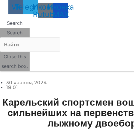
Vk
Telegram
Иконка
Иконка
Rutube
MAX
Search
Search
Close this
search box.
30 января, 2024
18:01
Карельский спортсмен вош
сильнейших на первенств
лыжному двоебо