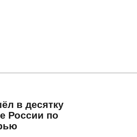
ёл в десятку
е России по
рью