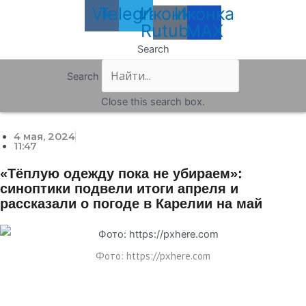
Vk
Telegram
Иконка
Иконка
Rutube
MAX
Search
Search
Close this search box.
4 мая, 2024
11:47
«Тёплую одежду пока не убираем»:
синоптики подвели итоги апреля и
рассказали о погоде в Карелии на май
Фото: https://pxhere.com