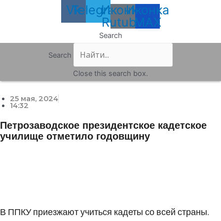
Vk
Telegram
Иконка
Иконка
Rutube
MAX
Search
Search
Close this search box.
25 мая, 2024
14:32
Петрозаводское президентское кадетское
училище отметило годовщину
В ППКУ приезжают учиться кадеты со всей страны.