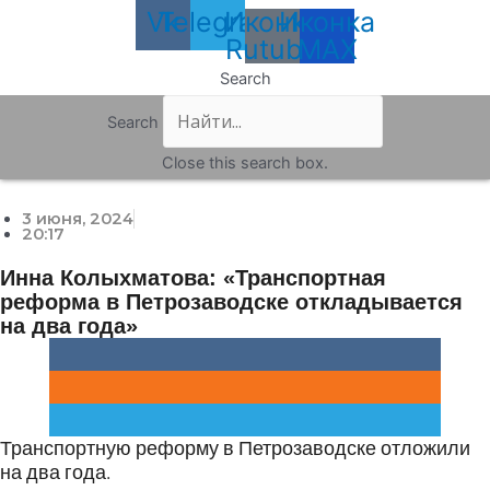
Vk
Telegram
Иконка
Иконка
Rutube
MAX
Search
Search
Close this search box.
3 июня, 2024
20:17
Инна Колыхматова: «Транспортная
реформа в Петрозаводске откладывается
на два года»
Транспортную реформу в Петрозаводске отложили
на два года.