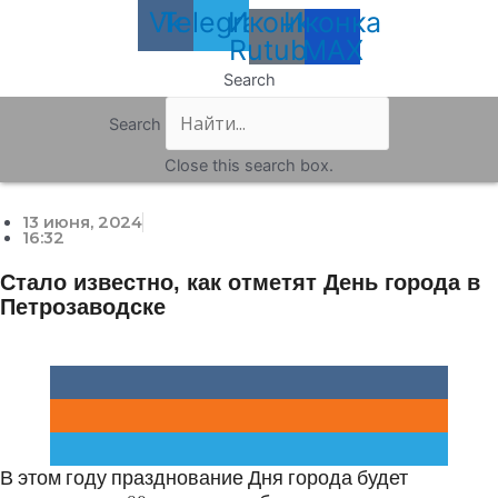
Vk
Telegram
Иконка
Иконка
Rutube
MAX
Search
Search
Close this search box.
13 июня, 2024
16:32
Стало известно, как отметят День города в
Петрозаводске
В этом году празднование Дня города будет