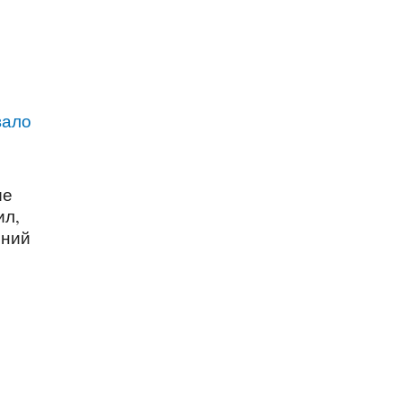
вало
ые
ил,
ений