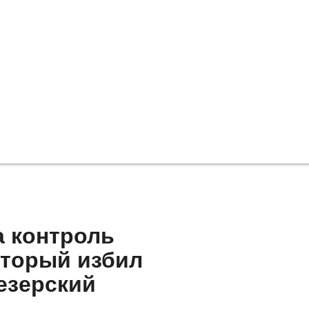
а контроль
оторый избил
езерский