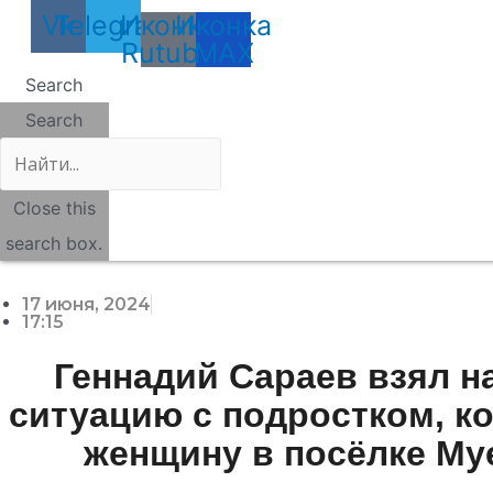
Vk
Telegram
Иконка
Иконка
Rutube
MAX
Search
Search
Close this
search box.
17 июня, 2024
17:15
Геннадий Сараев взял н
ситуацию с подростком, к
женщину в посёлке Му