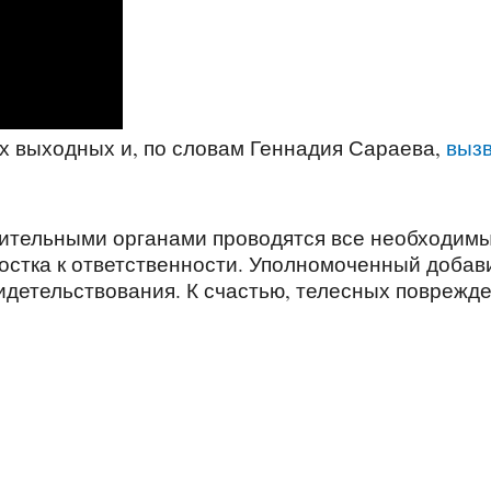
х выходных и, по словам Геннадия Сараева,
выз
нительными органами проводятся все необходим
остка к ответственности. Уполномоченный добав
идетельствования. К счастью, телесных поврежд