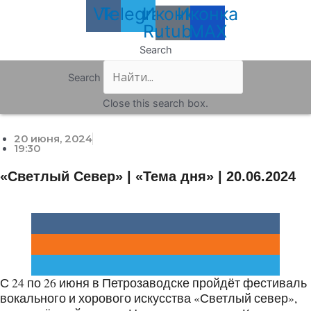
Vk
Telegram
Иконка
Иконка
Rutube
MAX
Search
Search
Close this search box.
20 июня, 2024
19:30
«Светлый Север» | «Тема дня» | 20.06.2024
С 24 по 26 июня в Петрозаводске пройдёт фестиваль
вокального и хорового искусства «Светлый север»,