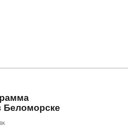
грамма
в Беломорске