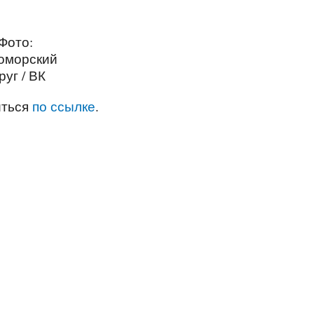
Фото:
оморский
руг / ВК
иться
по ссылке
.