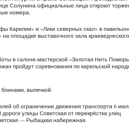
лице Солунина официальные лица откроют торже
ные номера.
фы Карелии» и «Лики северных скал» в павильон
» на площадке выставочного зала краеведческог
боты в салоне-мастерской «Золотая Нить Поморь
рожан пройдут соревнования по карельской народ
 блинами, выпечкой.
елей об ограничении движения транспорта 6 июл
ой дороги улицы Советская от перекрёстка улиц
ветская — Рыбацкая набережная.