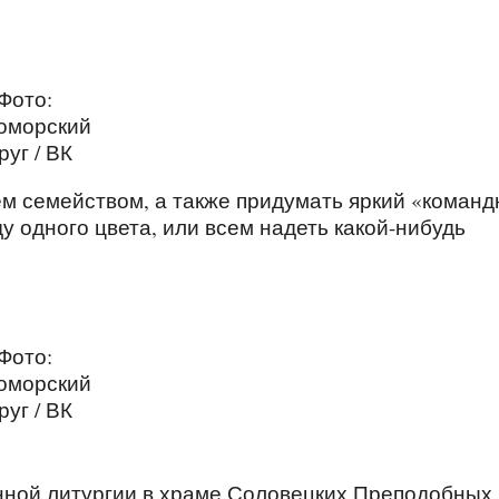
Фото:
оморский
руг / ВК
ем семейством, а также придумать яркий «коман
 одного цвета, или всем надеть какой-нибудь
Фото:
оморский
руг / ВК
ной литургии в храме Соловецких Преподобных 