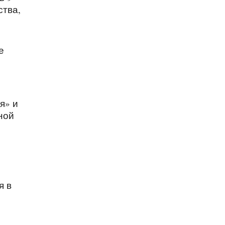
ства,
е
о
я» и
ной
я в