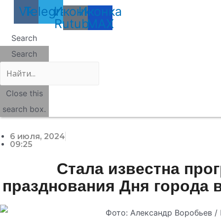
Vk
Telegram
Иконка
Иконка
Rutube
MAX
Search
Search
Close this
search box.
6 июля, 2024
09:25
Стала известна про
празднования Дня города 