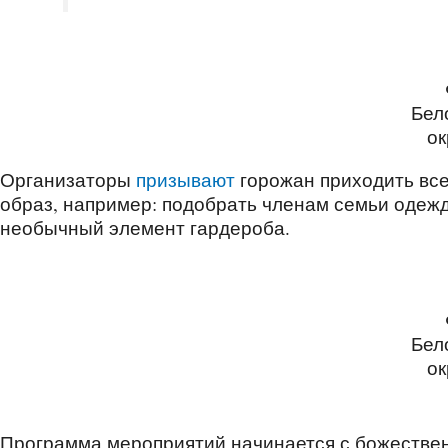
Бел
ок
Организаторы
призывают
горожан приходить вс
образ, например: подобрать членам семьи одежду
необычный элемент гардероба.
Бел
ок
Программа мероприятий начинается с божествен