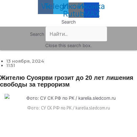
Vk
Telegram
Иконка
Иконка
Rutube
MAX
Search
Search
Close this search box.
13 ноября, 2024
11:51
Жителю Суоярви грозит до 20 лет лишения
свободы за терроризм
Фото: СУ СК РФ по РК / karelia.sledcom.ru