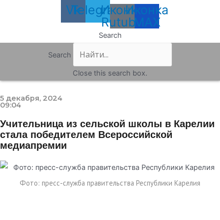
Vk
Telegram
Иконка
Иконка
Rutube
MAX
Search
Search
Close this search box.
5 декабря, 2024
09:04
Учительница из сельской школы в Карелии
стала победителем Всероссийской
медиапремии
Фото: пресс-служба правительства Республики Карелия