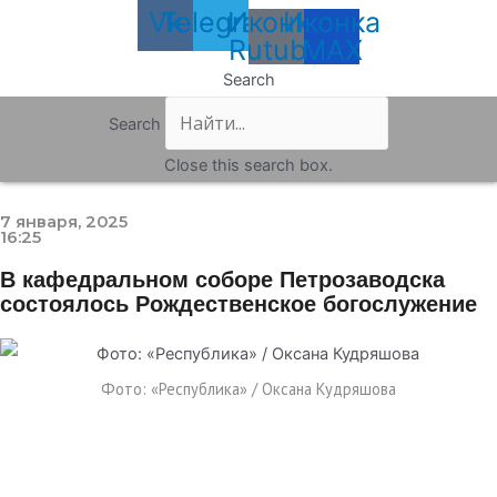
Vk
Telegram
Иконка
Иконка
Rutube
MAX
Search
Search
Close this search box.
7 января, 2025
16:25
В кафедральном соборе Петрозаводска
состоялось Рождественское богослужение
Фото: «Республика» / Оксана Кудряшова