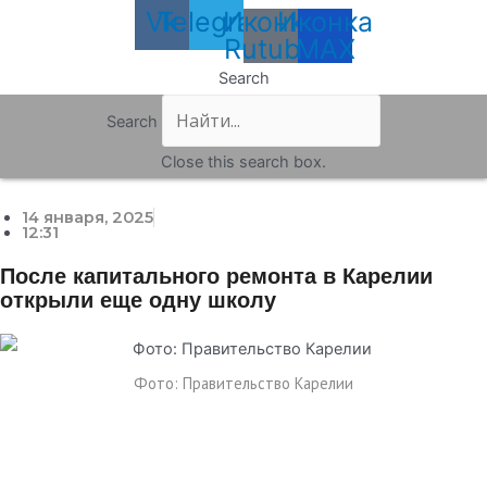
Vk
Telegram
Иконка
Иконка
Rutube
MAX
Search
Search
Close this search box.
14 января, 2025
12:31
После капитального ремонта в Карелии
открыли еще одну школу
Фото: Правительство Карелии