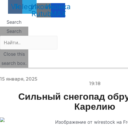
Vk
Telegram
Иконка
Иконка
Rutube
MAX
Search
Search
Close this
search box.
15 января, 2025
19:18
Сильный снегопад обр
Карелию