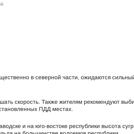
ik
ущественно в северной части, ожидаются сильны
шать скорость. Также жителям рекомендуют выб
 установленных ПДД местах.
аводске и на юго-востоке республики высота суг
 льда на большинстве водоемов республики