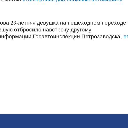
пова 23-летняя девушка на пешеходном переходе
вшую отбросило навстречу другому
 информации Госавтоинспекции Петрозаводска,
е