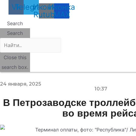
Vk
Telegram
Иконка
Иконка
Rutube
MAX
Search
Search
Close this
search box.
24 января, 2025
10:37
В Петрозаводске троллейб
во время рейс