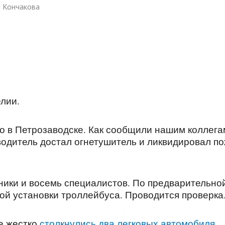
я Кончакова
елии.
о в Петрозаводске. Как сообщили нашим коллега
одитель достал огнетушитель и ликвидировал по
ники и восемь специалистов. По предварительно
й установки троллейбуса. Проводится проверка
е жестко
столкнулись два легковых автомобиля