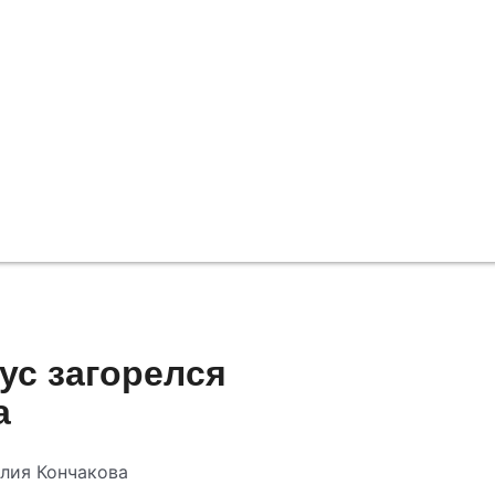
ус загорелся
а