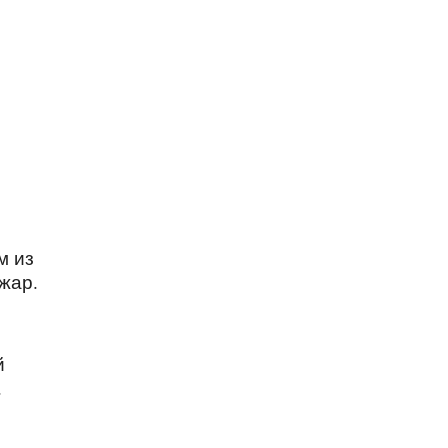
м из
жар.
й
.