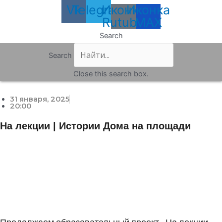
Vk
Telegram
Иконка
Иконка
Rutube
MAX
Search
Search
Close this search box.
31 января, 2025
20:00
На лекции | Истории Дома на площади