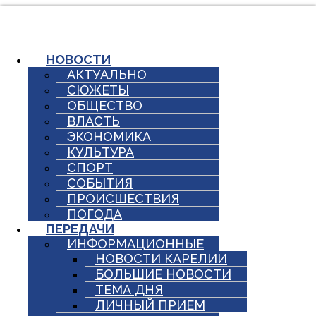
Перейти
к
содержимому
НОВОСТИ
АКТУАЛЬНО
СЮЖЕТЫ
ОБЩЕСТВО
ВЛАСТЬ
ЭКОНОМИКА
КУЛЬТУРА
СПОРТ
СОБЫТИЯ
ПРОИСШЕСТВИЯ
ПОГОДА
ПЕРЕДАЧИ
ИНФОРМАЦИОННЫЕ
НОВОСТИ КАРЕЛИИ
БОЛЬШИЕ НОВОСТИ
ТЕМА ДНЯ
ЛИЧНЫЙ ПРИЕМ