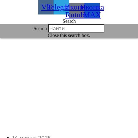
Vk
Telegram
Иконка
Иконка
Rutube
MAX
Search
Search
Close this search box.
14 марта, 2025