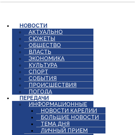
Перейти
к
содержимому
НОВОСТИ
АКТУАЛЬНО
СЮЖЕТЫ
ОБЩЕСТВО
ВЛАСТЬ
ЭКОНОМИКА
КУЛЬТУРА
СПОРТ
СОБЫТИЯ
ПРОИСШЕСТВИЯ
ПОГОДА
ПЕРЕДАЧИ
ИНФОРМАЦИОННЫЕ
НОВОСТИ КАРЕЛИИ
БОЛЬШИЕ НОВОСТИ
ТЕМА ДНЯ
ЛИЧНЫЙ ПРИЕМ