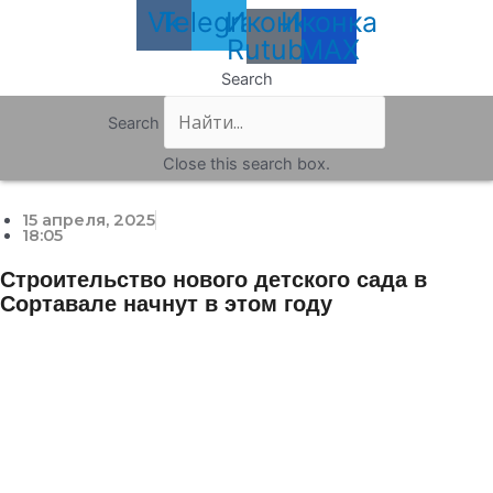
Vk
Telegram
Иконка
Иконка
Rutube
MAX
Search
Search
Close this search box.
15 апреля, 2025
18:05
Строительство нового детского сада в
Сортавале начнут в этом году