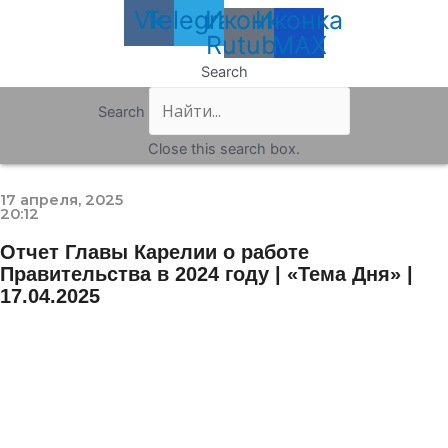
Vk
Telegram
Иконка
Иконка
Rutube
MAX
Search
Search
Close this search box.
17 апреля, 2025
20:12
Отчет Главы Карелии о работе
Правительства в 2024 году | «Тема Дня» |
17.04.2025