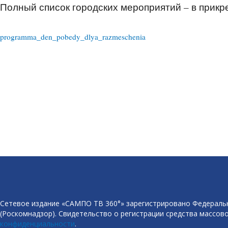
Полный список городских мероприятий – в прик
programma_den_pobedy_dlya_razmeschenia
Сетевое издание «САМПО ТВ 360°» зарегистрировано Федеральн
(Роскомнадзор). Свидетельство о регистрации средства массово
конфиденциальности
.