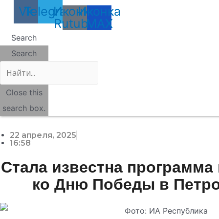
Vk
Telegram
Иконка
Иконка
Rutube
MAX
Search
Search
Close this
search box.
22 апреля, 2025
16:58
Стала известна программа
ко Дню Победы в Петр