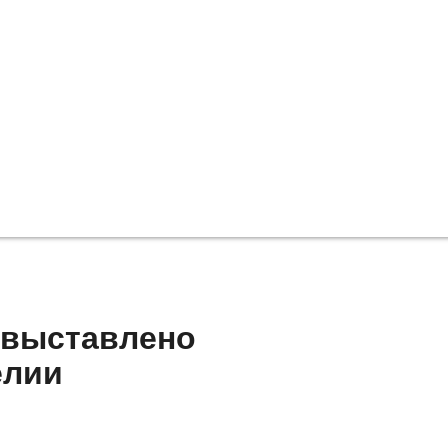
 выставлено
елии