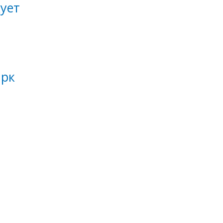
ует
арк