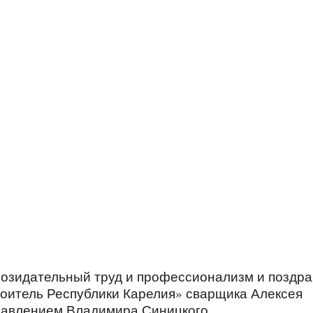
созидательный труд и профессионализм и поздр
оитель Республики Карелия» сварщика Алексея
равлением Владимира Синицкого.