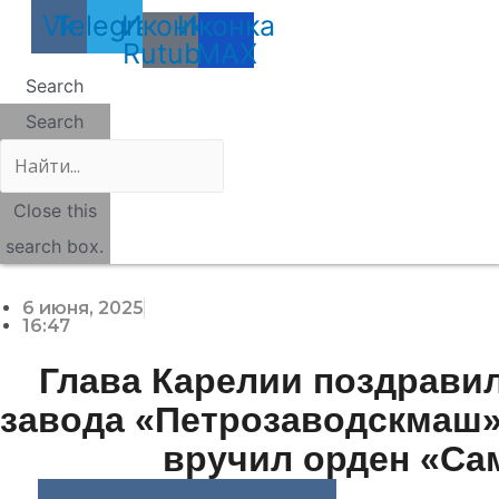
Vk
Telegram
Иконка
Иконка
Rutube
MAX
Search
Search
Close this
search box.
6 июня, 2025
16:47
Глава Карелии поздрави
завода «Петрозаводскмаш»
вручил орден «Са