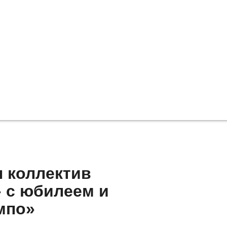
л коллектив
 с юбилеем и
мпо»