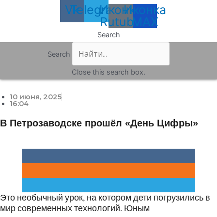
Vk
Telegram
Иконка
Иконка
Rutube
MAX
Search
Search
Close this search box.
10 июня, 2025
16:04
В Петрозаводске прошёл «День Цифры»
Это необычный урок, на котором дети погрузились в
мир современных технологий. Юным