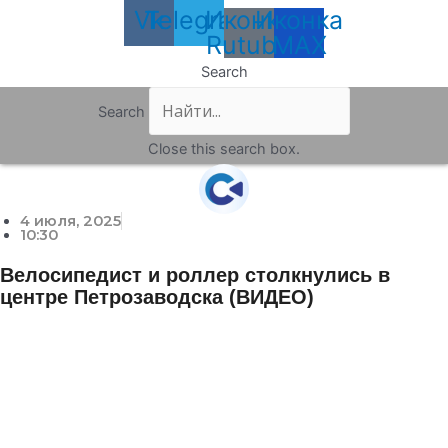
Vk
Telegram
Иконка
Иконка
Rutube
MAX
Search
Search
Close this search box.
4 июля, 2025
10:30
Велосипедист и роллер столкнулись в
центре Петрозаводска (ВИДЕО)