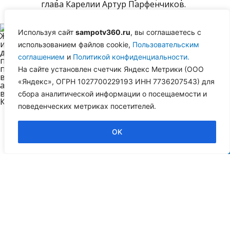
глава Карелии Артур Парфенчиков.
Женщина и девушка-подросток
Используя сайт
sampotv360.ru
, вы соглашаетесь с
пострадали в аварии в Карелии
использованием файлов cookie,
Пользовательским
06 августа, 2026
соглашением
и
Политикой конфиденциальности.
На сайте установлен счетчик Яндекс Метрики (ООО
Обе пострадавшие – жительницы Санкт-
Петербурга.
«Яндекс», ОГРН 1027700229193 ИНН 7736207543) для
сбора аналитической информации о посещаемости и
поведенческих метриках посетителей.
OK