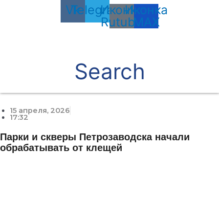
Vk
Telegram
Иконка
Иконка
Rutube
MAX
Search
15 апреля, 2026
17:32
Парки и скверы Петрозаводска начали
обрабатывать от клещей