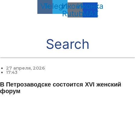
Vk
Telegram
Иконка
Иконка
Rutube
MAX
Search
27 апреля, 2026
17:43
В Петрозаводске состоится XVI женский
форум