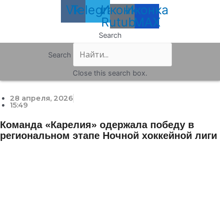
Vk
Telegram
Иконка
Иконка
Rutube
MAX
Search
Search
Close this search box.
28 апреля, 2026
15:49
Команда «Карелия» одержала победу в
региональном этапе Ночной хоккейной лиги