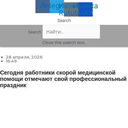
Vk
Telegram
Иконка
Иконка
Rutube
MAX
Search
Search
Close this search box.
28 апреля, 2026
16:49
Сегодня работники скорой медицинской
помощи отмечают свой профессиональный
праздник