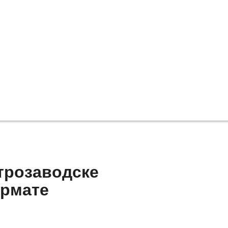
трозаводске
ормате