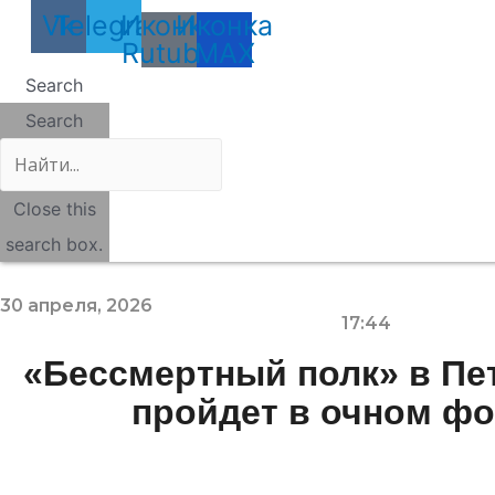
Vk
Telegram
Иконка
Иконка
Rutube
MAX
Search
Search
Close this
search box.
30 апреля, 2026
17:44
«Бессмертный полк» в Пе
пройдет в очном ф