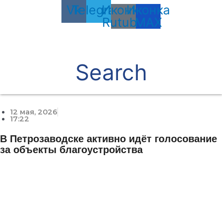
Vk
Telegram
Иконка
Иконка
Rutube
MAX
Search
12 мая, 2026
17:22
В Петрозаводске активно идёт голосование
за объекты благоустройства