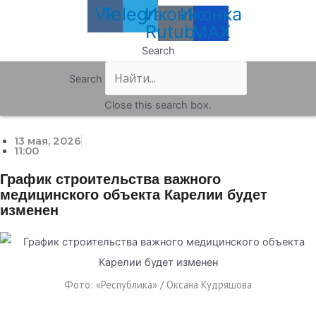
Vk
Telegram
Иконка
Иконка
Rutube
MAX
Search
Search
Close this search box.
13 мая, 2026
11:00
График строительства важного
медицинского объекта Карелии будет
изменен
Фото: «Республика» / Оксана Кудряшова