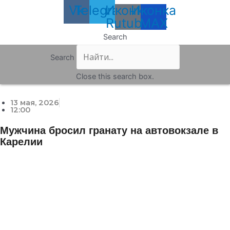
Vk
Telegram
Иконка
Иконка
Rutube
MAX
Search
Search
Close this search box.
13 мая, 2026
12:00
Мужчина бросил гранату на автовокзале в
Карелии