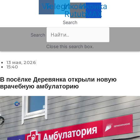
Vk
Telegram
Иконка
Иконка
Rutube
MAX
Search
Search
Close this search box.
13 мая, 2026
15:40
В посёлке Деревянка открыли новую
врачебную амбулаторию