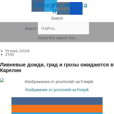
Vk
Telegram
Иконка
Иконка
Rutube
MAX
Search
Search
Close this search box.
19 мая, 2026
21:55
Ливневые дожди, град и грозы ожидаются в
Карелии
Изображение от prostooleh на Freepik